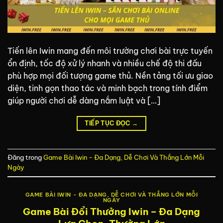
Tiến lên Iwin mang đến môi trường chơi bài trực tuyến
ổn định, tốc độ xử lý nhanh và nhiều chế độ thi đấu
phù hợp mọi đối tượng game thủ. Nền tảng tối ưu giao
diện, tinh gọn thao tác và minh bạch trong tính điểm
giúp người chơi dễ dàng nắm luật và […]
TIẾP TỤC ĐỌC
→
Đăng trong
Game Bài Iwin - Đa Dạng, Dễ Chơi Và Thắng Lớn Mỗi
Ngày
GAME BÀI IWIN - ĐA DẠNG, DỄ CHƠI VÀ THẮNG LỚN MỖI
NGÀY
Game Bài Đổi Thưởng Iwin – Đa Dạng