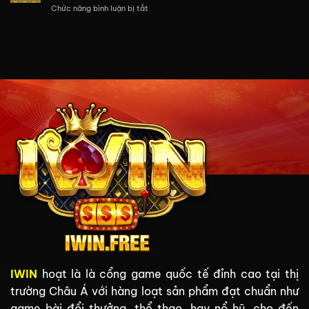
Cầu
Cá
ở
Chức năng bình luận bị tắt
Lên
Chuẩn
Cược
Chiến
–
Cùng
Thuật
Gợi
Iwin
Chia
Ý
Vốn
Nhanh
Hợp
Và
Lý
Hiệu
–
Quả
Áp
Tại
Dụng
Iwin
Khi
Cá
Cược
Tại
Iwin
IWIN
hoạt là là cổng game quốc tế đỉnh cao tại thị
trường Châu Á với hàng loạt sản phẩm đạt chuẩn như
game bài đổi thưởng, thể thao, hay nổ hũ, cho đến