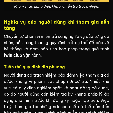
Phạm vi áp dụng điều khoản miễn trừ trách nhiệm
Nghĩa vụ của người dùng khi tham gia nền
tảng
Chuyển từ phạm vi miễn trừ sang nghĩa vụ của từng cá
nhân, nền tảng thường quy định rất cụ thể để bảo vệ
hệ thống và đảm bảo tính hợp pháp trong quá trình
iwin club
vận hành.
Tuân thủ quy định địa phương
Người dùng có trách nhiệm bảo đảm việc tham gia cá
cược không vi phạm luật pháp nơi cư trú. Nhiều khu
vực có quy định nghiêm ngặt về hoạt động cá cược,
do đó người dùng cần kiểm tra kỹ khung pháp lý áp
dụng cho mình trước khi đăng ký hoặc nạp tiền. Việc
tự ý tham gia tại những nơi hạn chế có thể dẫn đến