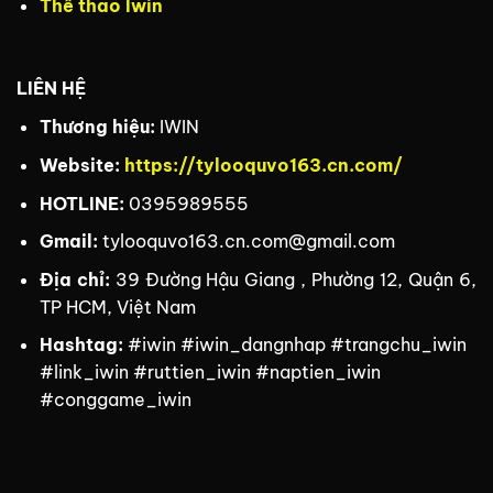
Thể thao Iwin
LIÊN HỆ
Thương hiệu:
IWIN
Website:
https://tylooquvo163.cn.com/
HOTLINE:
0395989555
Gmail:
tylooquvo163.cn.com@gmail.com
Địa chỉ:
39 Đường Hậu Giang , Phường 12, Quận 6,
TP HCM, Việt Nam
Hashtag:
#iwin #iwin_dangnhap #trangchu_iwin
#link_iwin #ruttien_iwin #naptien_iwin
#conggame_iwin