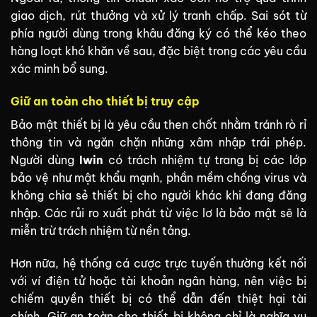
giao dịch, rút thưởng và xử lý tranh chấp. Sai sót từ
phía người dùng trong khâu đăng ký có thể kéo theo
hàng loạt khó khăn về sau, đặc biệt trong các yêu cầu
xác minh bổ sung.
Giữ an toàn cho thiết bị truy cập
Bảo mật thiết bị là yêu cầu then chốt nhằm tránh rò rỉ
thông tin và ngăn chặn những xâm nhập trái phép.
Người dùng
Iwin
có trách nhiệm tự trang bị các lớp
bảo vệ như mật khẩu mạnh, phần mềm chống virus và
không chia sẻ thiết bị cho người khác khi đang đăng
nhập. Các rủi ro xuất phát từ việc lơ là bảo mật sẽ là
miễn trừ trách nhiệm từ nền tảng.
Hơn nữa, hệ thống cá cược trực tuyến thường kết nối
với ví điện tử hoặc tài khoản ngân hàng, nên việc bị
chiếm quyền thiết bị có thể dẫn đến thiệt hại tài
chính. Giữ an toàn cho thiết bị không chỉ là nghĩa vụ