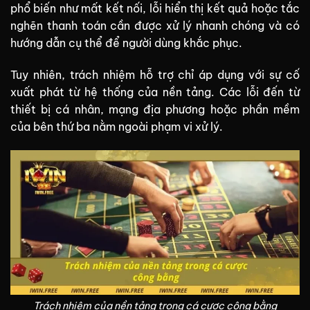
phổ biến như mất kết nối, lỗi hiển thị kết quả hoặc tắc
nghẽn thanh toán cần được xử lý nhanh chóng và có
hướng dẫn cụ thể để người dùng khắc phục.
Tuy nhiên, trách nhiệm hỗ trợ chỉ áp dụng với sự cố
xuất phát từ hệ thống của nền tảng. Các lỗi đến từ
thiết bị cá nhân, mạng địa phương hoặc phần mềm
của bên thứ ba nằm ngoài phạm vi xử lý.
Trách nhiệm của nền tảng trong cá cược công bằng