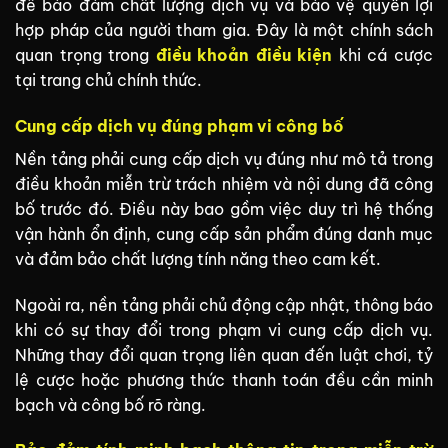
để bảo đảm chất lượng dịch vụ và bảo vệ quyền lợi
hợp pháp của người tham gia. Đây là một chính sách
quan trọng trong
điều khoản điều kiện
khi cá cược
tại trang chủ chính thức.
Cung cấp dịch vụ đúng phạm vi công bố
Nền tảng phải cung cấp dịch vụ đúng như mô tả trong
điều khoản miễn trừ trách nhiệm và nội dung đã công
bố trước đó. Điều này bao gồm việc duy trì hệ thống
vận hành ổn định, cung cấp sản phẩm đúng danh mục
và đảm bảo chất lượng tính năng theo cam kết.
Ngoài ra, nền tảng phải chủ động cập nhật, thông báo
khi có sự thay đổi trong phạm vi cung cấp dịch vụ.
Những thay đổi quan trọng liên quan đến luật chơi, tỷ
lệ cược hoặc phương thức thanh toán đều cần minh
bạch và công bố rõ ràng.