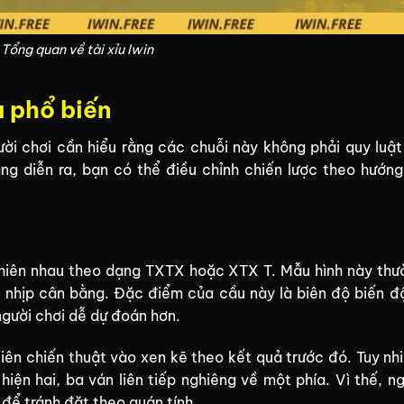
Tổng quan về tài xỉu Iwin
u phổ biến
gười chơi cần hiểu rằng các chuỗi này không phải quy luật
ng diễn ra, bạn có thể điều chỉnh chiến lược theo hướng
 phiên nhau theo dạng TXTX hoặc XTX T. Mẫu hình này thư
trì nhịp cân bằng. Đặc điểm của cầu này là biên độ biến đ
người chơi dễ dự đoán hơn.
tiên chiến thuật vào xen kẽ theo kết quả trước đó. Tuy nh
iện hai, ba ván liên tiếp nghiêng về một phía. Vì thế, ng
 để tránh đặt theo quán tính.