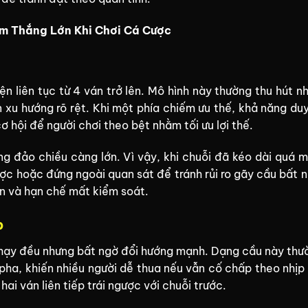
m Thắng Lớn Khi Chơi Cá Cược
ện liên tục từ 4 ván trở lên. Mô hình này thường thu hút n
n xu hướng rõ rệt. Khi một phía chiếm ưu thế, khả năng duy
 hội để người chơi theo bệt nhằm tối ưu lợi thế.
ng đảo chiều càng lớn. Vì vậy, khi chuỗi đã kéo dài quá m
ược hoặc đứng ngoài quan sát để tránh rủi ro gãy cầu bất 
ốn và hạn chế mất kiểm soát.
p
chạy đều nhưng bất ngờ đổi hướng mạnh. Dạng cầu này thư
pha, khiến nhiều người dễ thua nếu vẫn cố chấp theo nhịp 
i ván liên tiếp trái ngược với chuỗi trước.