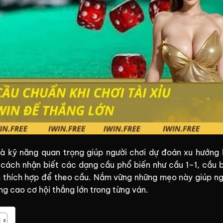
à kỹ năng quan trọng giúp người chơi dự đoán xu hướng 
 cách nhận biết các dạng cầu phổ biến như cầu 1–1, cầu b
m thích hợp để theo cầu. Nắm vững những mẹo này giúp ng
âng cao cơ hội thắng lớn trong từng ván.