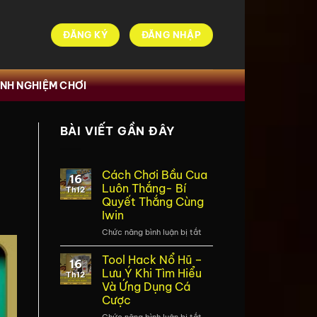
ĐĂNG KÝ
ĐĂNG NHẬP
INH NGHIỆM CHƠI
BÀI VIẾT GẦN ĐÂY
Cách Chơi Bầu Cua
16
Luôn Thắng- Bí
Th12
Quyết Thắng Cùng
Iwin
ở
Chức năng bình luận bị tắt
Cách
Chơi
Tool Hack Nổ Hũ –
16
Bầu
Lưu Ý Khi Tìm Hiểu
Th12
Cua
Và Ứng Dụng Cá
Luôn
Cược
Thắng-
Bí
ở
Chức năng bình luận bị tắt