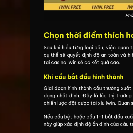
Phâ
Chọn thời điểm thích h
Sau khi hiểu từng loại cầu, việc quan 
cụ thể sẽ quyết định độ an toàn và h
tại casino Iwin sẽ có kết quả cao.
Khi cầu bắt đầu hình thành
Giai đoạn hình thành cầu thường xuất
dạng nhất định. Đây là lúc thị trường
chiến lược đặt cược tài xỉu Iwin. Quan
Nếu cầu bệt hoặc cầu 1–1 bắt đầu xuất
này giúp xác định độ ổn định của cầu tr