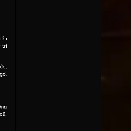
hiều
 trì
ức,
ngờ.
ờng
cũ.