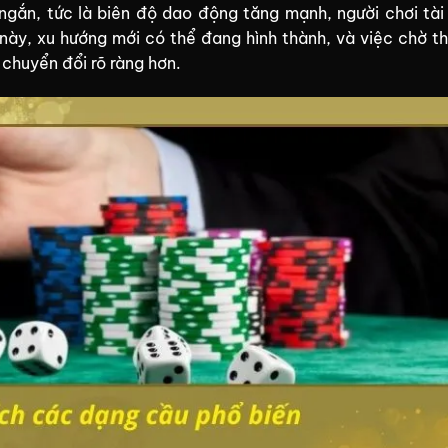
 ngắn, tức là biên độ dao động tăng mạnh, người chơi tài 
c này, xu hướng mới có thể đang hình thành, và việc chờ t
 chuyển đổi rõ ràng hơn.